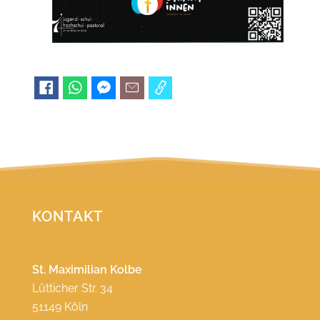
KONTAKT
St. Maximilian Kolbe
Lütticher Str. 34
51149 Köln