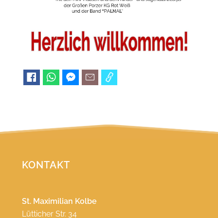
KONTAKT
St. Maximilian Kolbe
Lütticher Str. 34